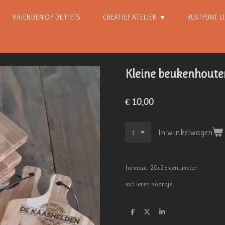
VRIENDEN OP DE FIETS
CREATIEF ATELIER
RUSTPUNT L
Kleine beukenhouten
€ 10,00
In winkelwagen
formaat: 20x25 centimeter.
incl leren koordje.
D
D
S
e
e
h