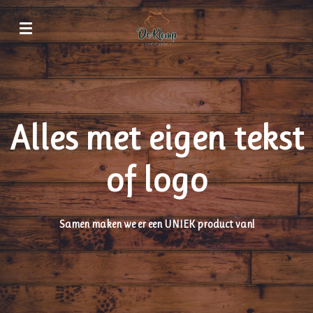
Ga
direct
naar
de
hoofdinhoud
Alles met eigen tekst
of logo
Samen maken we er een UNIEK product van!