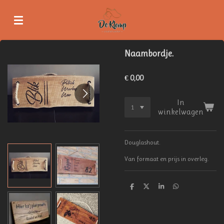
Ga
direct
naar
de
hoofdinhoud
Naambordje.
€ 0,00
In
winkelwagen
Douglashout.
Van formaat en prijs in overleg.
D
D
S
D
e
e
h
e
l
e
a
l
e
l
r
e
n
e
n